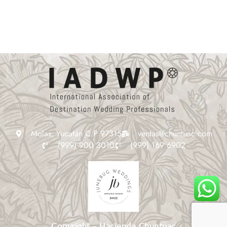
Molas, Yucatán C.P 97315
ventas@chuntuac.com
(999) 900 3010
(999) 169 6902
Copyright - Hacienda Chuntuac​