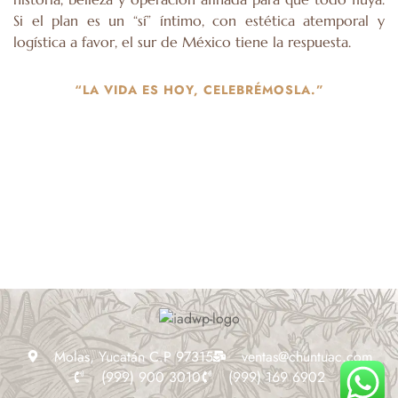
Si el plan es un “sí” íntimo, con estética atemporal y
logística a favor, el sur de México tiene la respuesta.
“LA VIDA ES HOY, CELEBRÉMOSLA.”
Molas, Yucatán C.P 97315
ventas@chuntuac.com
(999) 900 3010
(999) 169 6902