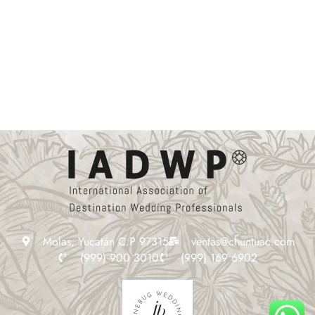
Molas, Yucatán C.P 97315
ventas@chuntuac.com
(999) 900 3010
(999) 169 6902