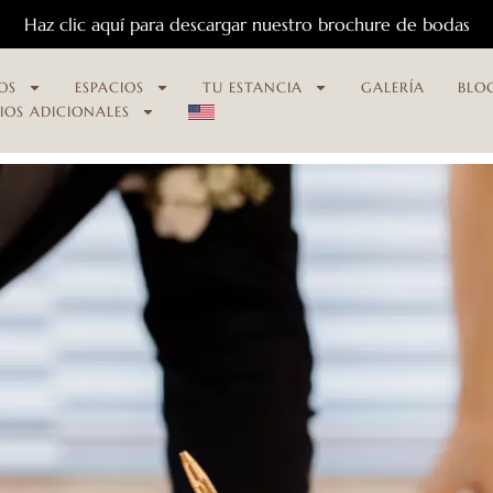
Haz clic aquí para descargar nuestro brochure de bodas
OS
ESPACIOS
TU ESTANCIA
GALERÍA
BLO
CIOS ADICIONALES