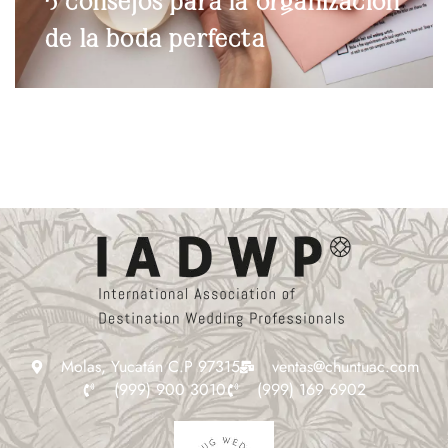
5 consejos para la organización
de la boda perfecta
Molas, Yucatán C.P 97315
ventas@chuntuac.com
(999) 900 3010
(999) 169 6902