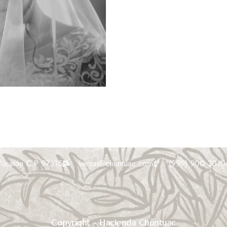
Yucatán C.P 97315
ventas@chuntuac.com
(999) 900 3010
Copyright - Hacienda Chuntuac​