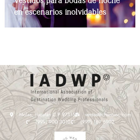
Vestidos para bodas de noche
en escenarios inolvidables
Molas, Yucatán C.P 97315
ventas@chuntuac.com
(999) 900 3010
(999) 169 6902