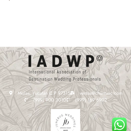
Molas, Yucatán C.P 97315
ventas@chuntuac.com
(999) 900 3010
(999) 169 6902